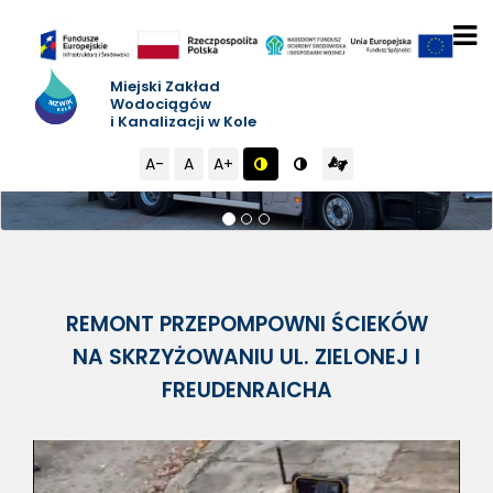

Miejski Zakład
Wodociągów
i Kanalizacji w Kole
A-
A
A+



REMONT PRZEPOMPOWNI ŚCIEKÓW
NA SKRZYŻOWANIU UL. ZIELONEJ I
FREUDENRAICHA